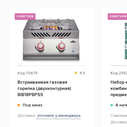
СОВЕТУЕМ
БЕСПЛАТНАЯ ДОСТАВКА
СОВЕТУЕМ
Код
70675
4.5
Код
239
Встраиваемая газовая
Набор 
горелка (двухконтурная)
комбин
BIB18PBPSS
предме
Под заказ
В нал
Доставка:
уточните у менеджера
Самовыв
Доставка