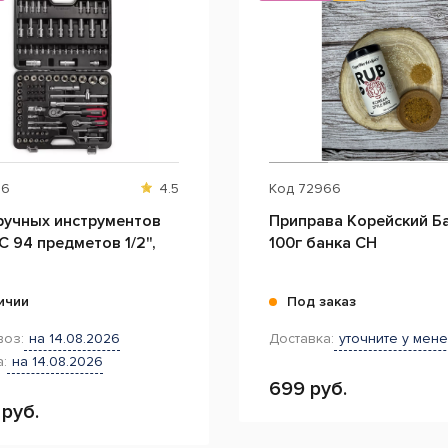
56
4.5
Код
72966
ручных инструментов
Приправа Корейский Б
 94 предметов 1/2",
100г банка CH
ичии
Под заказ
оз:
на 14.08.2026
Доставка:
уточните у мен
:
на 14.08.2026
699 руб.
руб.