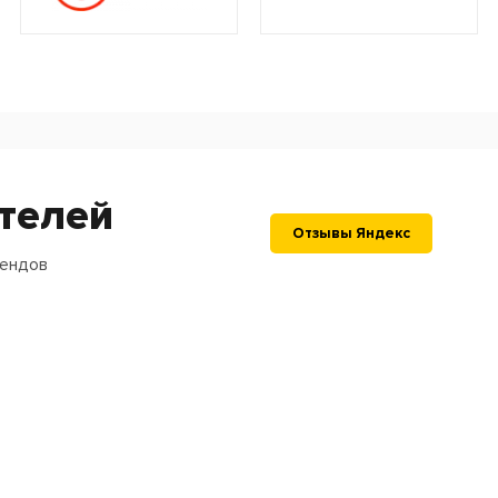
телей
Отзывы Яндекс
рендов