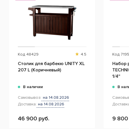
Код
48429
4.5
Код
719
Столик для барбекю UNITY XL
Набор 
207 L (Коричневый)
TECHNIC
1/4"
В наличии
В нал
Самовывоз:
на 14.08.2026
Самовыв
Доставка:
на 14.08.2026
Доставка
46 900 руб.
9 800 