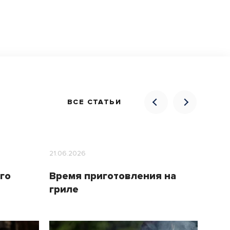
ВСЕ СТАТЬИ
21.06.2026
21.06.
го
Время приготовления на
Лет
гриле