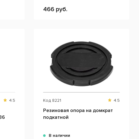
466 руб.
4.5
Код
8221
4.5
Резиновая опора на домкрат
36
подкатной
В наличии