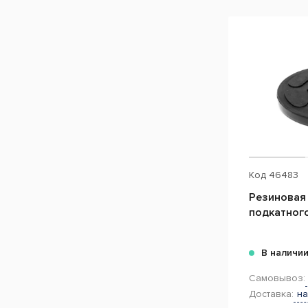
Код
46483
Резиновая
подкатног
В наличи
Самовывоз:
Доставка:
на