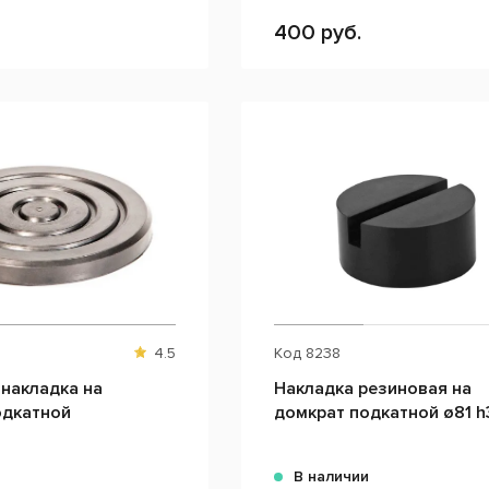
400 руб.
4.5
Код
8238
накладка на
Накладка резиновая на
одкатной
домкрат подкатной ø81 h
и
В наличии