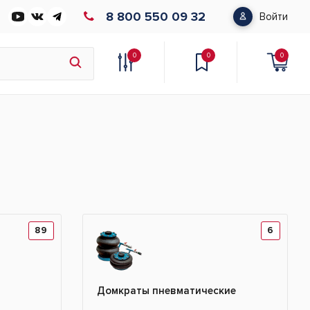
8 800 550 09 32
Войти
0
0
0
89
6
Домкраты пневматические