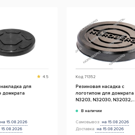
4.5
Код
71352
 накладка для
Резиновая насадка с
о домкрата
логотипом для домкрата
N3203, N32030, N32032,
N32033, N32035, N32038
и
В наличии
на 15.08.2026
Самовывоз:
на 15.08.2026
 15.08.2026
Доставка:
на 15.08.2026