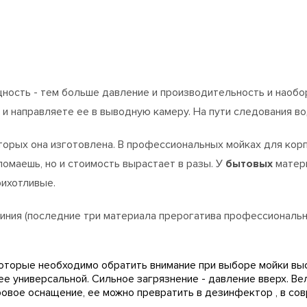
ость - тем больше давление и производительность и наобор
 и направляете ее в выводную камеру. На пути следования в
торых она изготовлена. В профессиональных мойках для кор
ломаешь, но и стоимость вырастает в разы. У
бытовых
матери
рихотливые.
миния (последние три материала прерогатива профессиональн
оторые необходимо обратить внимание при выборе мойки вы
ее универсальной. Сильное загрязнение - давление вверх. Ве
овое оснащение, ее можно превратить в дезинфектор , в сов