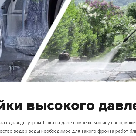
йки высокого давл
мал однажды утром. Пока на даче помоешь машину свою, маши
ичество ведер воды необходимое для такого фронта работ бли