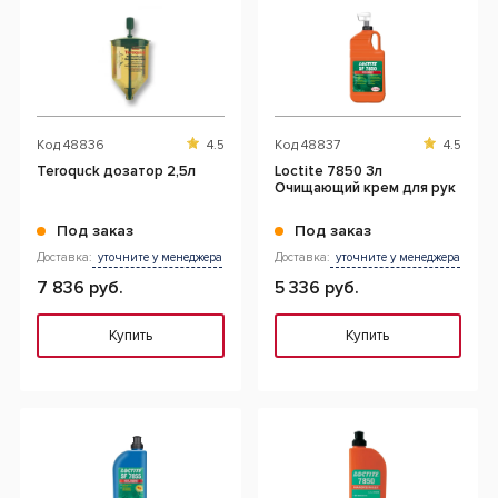
Код
48836
4.5
Код
48837
4.5
Teroquck дозатор 2,5л
Loctite 7850 3л
Очищающий крем для рук
Под заказ
Под заказ
Доставка:
уточните у менеджера
Доставка:
уточните у менеджера
7 836 руб.
5 336 руб.
Купить
Купить