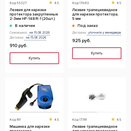
Код
55327
4.5
Код
17683
4.5
Лезвия для нарезки
Лезвие трапециевидное
протектора закругленные
для нарезки протектора,
2-3мм HP-148/R-1 (20шт.)
5 мм
В наличии
Под заказ
Самовывоз:
на 15.08.2026
Доставка:
уточните у менеджера
Доставка:
на 15.08.2026
925 руб.
910 руб.
Купить
Купить
Код
411
4.5
Код
17741
4.5
Машинка для нарезки
Лезвие трапециевидное