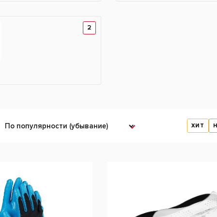
2
ХИТ