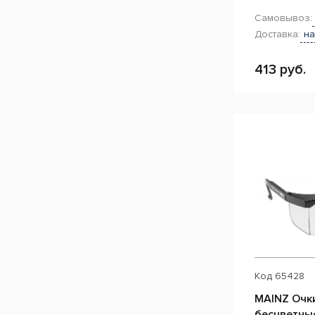
Самовывоз:
Доставка:
на
413 руб.
Код
65428
MAINZ Очк
бесцветны