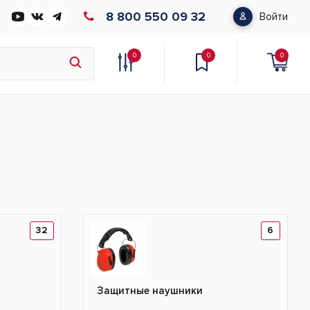
8 800 550 09 32
Войти
0
0
0
32
6
Защитные наушники