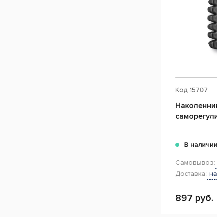
Код
15707
Наколенни
саморегул
В наличи
Самовывоз:
Доставка:
на
897 руб.