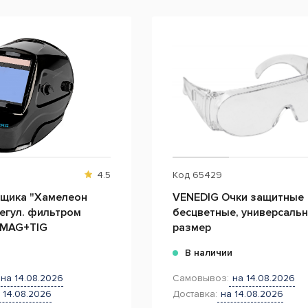
4.5
Код
65429
рщика "Хамелеон
VENEDIG Очки защитные
регул. фильтром
бесцветные, универсаль
/MAG+TIG
размер
и
В наличии
на 14.08.2026
Самовывоз:
на 14.08.2026
 14.08.2026
Доставка:
на 14.08.2026