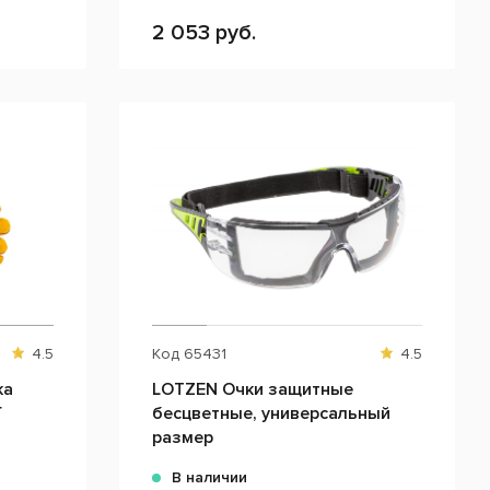
2 053 руб.
4.5
Код
65431
4.5
ка
LOTZEN Очки защитные
Г
бесцветные, универсальный
размер
В наличии