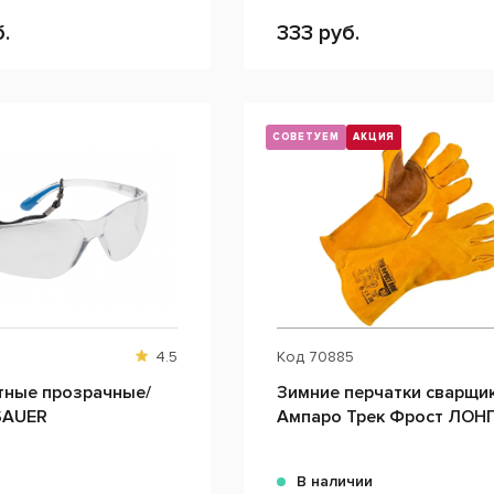
.
333 руб.
СОВЕТУЕМ
АКЦИЯ
4.5
Код
70885
тные прозрачные/
Зимние перчатки сварщи
 SAUER
Ампаро Трек Фрост ЛОН
и
В наличии