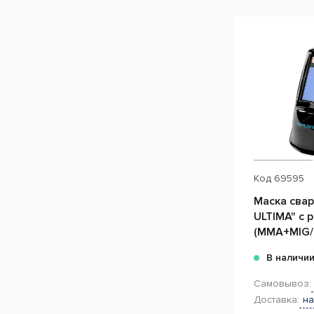
Код
69595
Маска сва
ULTIMA" с 
(MMA+MIG
В наличи
Самовывоз:
Доставка:
на