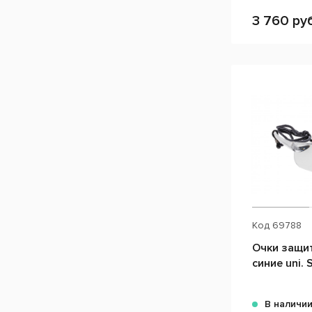
3 760 руб
Код
69788
Очки защи
синие uni.
В наличи