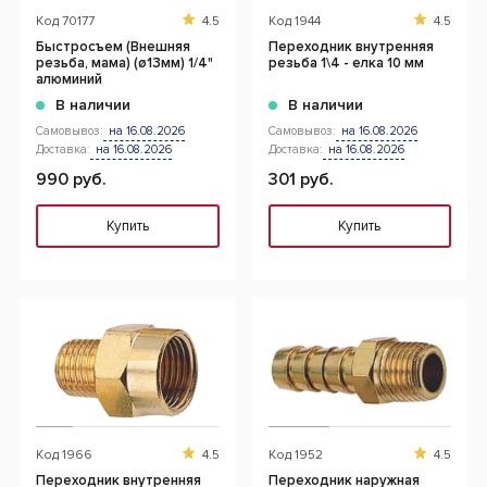
Код
70177
4.5
Код
1944
4.5
Быстросъем (Внешняя
Переходник внутренняя
резьба, мама) (ø13мм) 1/4"
резьба 1\4 - елка 10 мм
алюминий
В наличии
В наличии
Самовывоз:
на 16.08.2026
Самовывоз:
на 16.08.2026
Доставка:
на 16.08.2026
Доставка:
на 16.08.2026
990 руб.
301 руб.
Купить
Купить
Код
1966
4.5
Код
1952
4.5
Переходник внутренняя
Переходник наружная