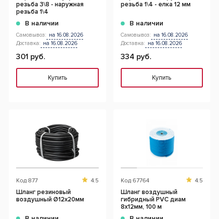
резьба 3\8 - наружная
резьба 1\4 - елка 12 мм
резьба 1\4
В наличии
В наличии
Самовывоз:
на 16.08.2026
Самовывоз:
на 16.08.2026
Доставка:
на 16.08.2026
Доставка:
на 16.08.2026
301 руб.
334 руб.
Купить
Купить
Код
877
4.5
Код
67764
4.5
Шланг резиновый
Шланг воздушный
воздушный Ø12х20мм
гибридный PVC диам
8х12мм, 100 м
В наличии
В наличии