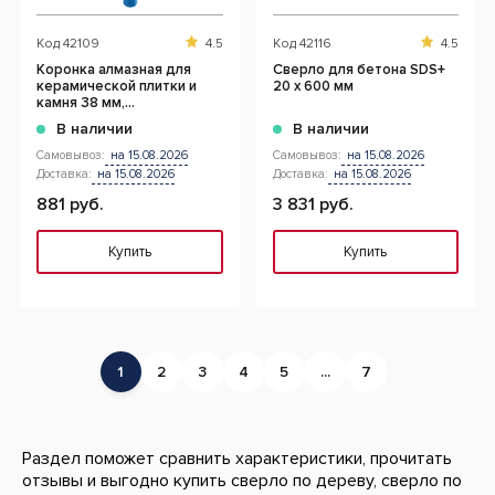
Код
42109
4.5
Код
42116
4.5
Коронка алмазная для
Сверло для бетона SDS+
керамической плитки и
20 x 600 мм
камня 38 мм,
шестигранный хвостовик
В наличии
В наличии
Самовывоз:
на 15.08.2026
Самовывоз:
на 15.08.2026
Доставка:
на 15.08.2026
Доставка:
на 15.08.2026
881 руб.
3 831 руб.
Купить
Купить
1
2
3
4
5
...
7
Раздел поможет сравнить характеристики, прочитать
отзывы и выгодно купить сверло по дереву, сверло по