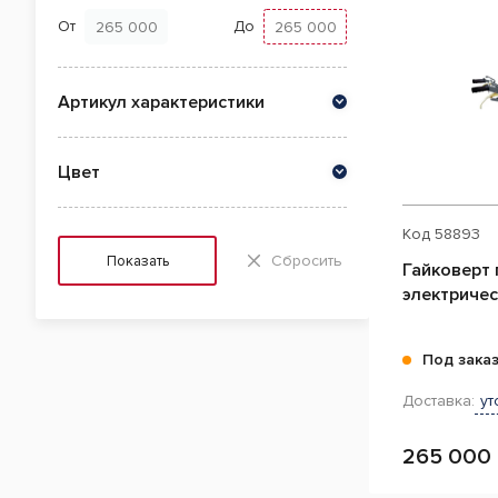
От
До
Артикул характеристики
Цвет
Код
58893
Сбросить
Показать
Гайковерт
Под зака
Доставка:
ут
265 000 