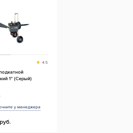
4.5
 подкатной
электрический 1" (Серый)
з
очните у менеджера
руб.