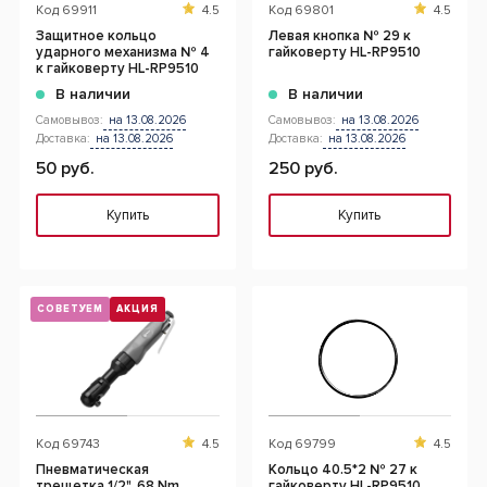
Код
69911
4.5
Код
69801
4.5
Защитное кольцо
Левая кнопка № 29 к
ударного механизма № 4
гайковерту HL-RP9510
к гайковерту HL-RP9510
В наличии
В наличии
Самовывоз:
на 13.08.2026
Самовывоз:
на 13.08.2026
Доставка:
на 13.08.2026
Доставка:
на 13.08.2026
50 руб.
250 руб.
Купить
Купить
СОВЕТУЕМ
АКЦИЯ
Код
69743
4.5
Код
69799
4.5
Пневматическая
Кольцо 40.5*2 № 27 к
трещетка 1/2", 68 Nm
гайковерту HL-RP9510