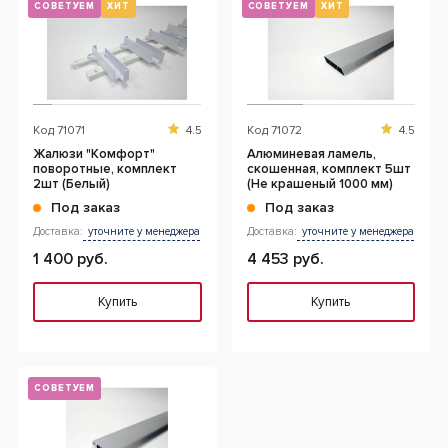
СОВЕТУЕМ
ХИТ
СОВЕТУЕМ
ХИТ
Код
71071
4.5
Код
71072
4.5
Жалюзи "Комфорт"
Алюминевая ламель,
поворотные, комплект
скошенная, комплект 5шт
2шт (Белый)
(Не крашеный 1000 мм)
Под заказ
Под заказ
Доставка:
уточните у менеджера
Доставка:
уточните у менеджера
1 400 руб.
4 453 руб.
Купить
Купить
СОВЕТУЕМ