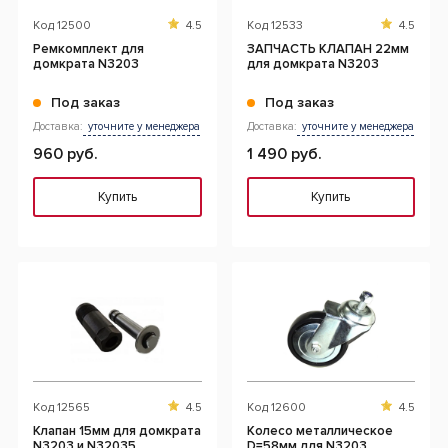
Код
12500
4.5
Код
12533
4.5
Ремкомплект для
ЗАПЧАСТЬ КЛАПАН 22мм
домкрата N3203
для домкрата N3203
Под заказ
Под заказ
Доставка:
уточните у менеджера
Доставка:
уточните у менеджера
960 руб.
1 490 руб.
Купить
Купить
Код
12565
4.5
Код
12600
4.5
Клапан 15мм для домкрата
Колесо металлическое
N3203 и N32035
D=58мм для N3203,