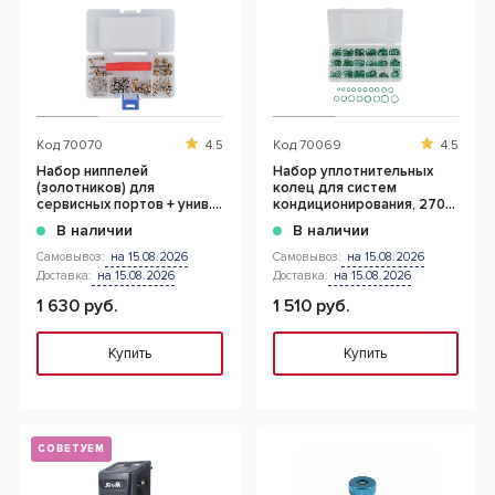
Код
70070
4.5
Код
70069
4.5
Набор ниппелей
Набор уплотнительных
(золотников) для
колец для систем
сервисных портов + унив.
кондиционирования, 270
сервисный ключ
шт.
В наличии
В наличии
Самовывоз:
на 15.08.2026
Самовывоз:
на 15.08.2026
Доставка:
на 15.08.2026
Доставка:
на 15.08.2026
1 630 руб.
1 510 руб.
Купить
Купить
СОВЕТУЕМ