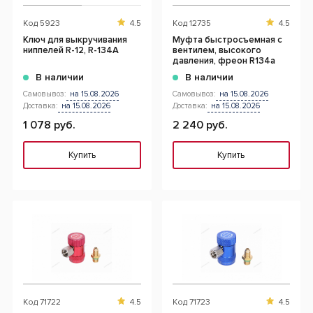
Код
5923
4.5
Код
12735
4.5
Ключ для выкручивания
Муфта быстросъемная с
ниппелей R-12, R-134A
вентилем, высокого
давления, фреон R134a
В наличии
В наличии
Самовывоз:
на 15.08.2026
Самовывоз:
на 15.08.2026
Доставка:
на 15.08.2026
Доставка:
на 15.08.2026
1 078 руб.
2 240 руб.
Купить
Купить
Код
71722
4.5
Код
71723
4.5