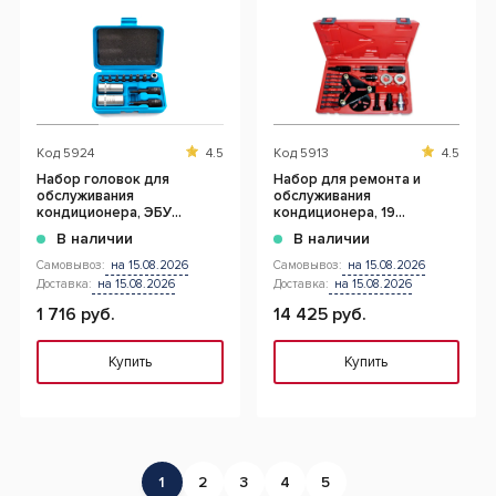
Код
5924
4.5
Код
5913
4.5
Набор головок для
Набор для ремонта и
обслуживания
обслуживания
кондиционера, ЭБУ
кондиционера, 19
двигателя, и демонтажа
предметов
В наличии
В наличии
датчиков
Самовывоз:
на 15.08.2026
Самовывоз:
на 15.08.2026
Доставка:
на 15.08.2026
Доставка:
на 15.08.2026
1 716 руб.
14 425 руб.
Купить
Купить
1
2
3
4
5