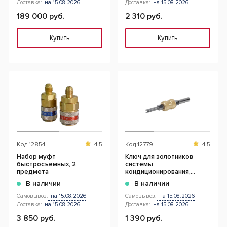
Доставка:
на 15.08.2026
Доставка:
на 15.08.2026
189 000 руб.
2 310 руб.
Купить
Купить
Код
12854
4.5
Код
12779
4.5
Набор муфт
Ключ для золотников
быстросъемных, 2
системы
предмета
кондиционирования,
фреон R134a
В наличии
В наличии
Самовывоз:
на 15.08.2026
Самовывоз:
на 15.08.2026
Доставка:
на 15.08.2026
Доставка:
на 15.08.2026
3 850 руб.
1 390 руб.