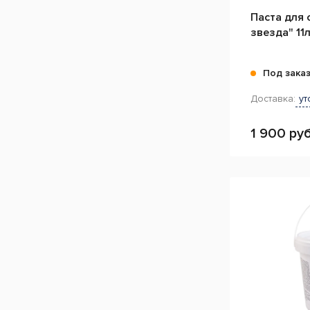
Паста для 
звезда" 11л
Под зака
Доставка:
ут
1 900 руб