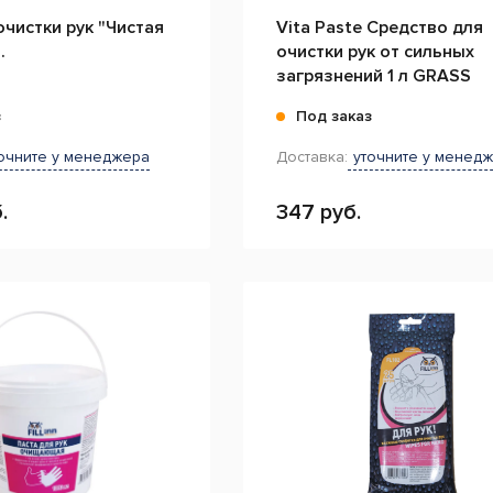
очистки рук "Чистая
Vita Paste Средство для
.
очистки рук от сильных
загрязнений 1 л GRASS
з
Под заказ
очните у менеджера
Доставка:
уточните у менед
.
347 руб.