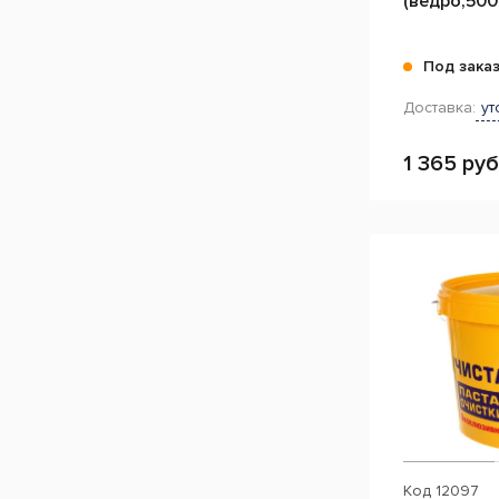
(ведро,500
Под зака
Доставка:
ут
1 365 руб
Код
12097