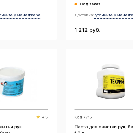
з
Под заказ
очните у менеджера
Доставка:
уточните у менед
1 212 руб.
4.5
Код
7716
мытья рук
Паста для очистки рук, б