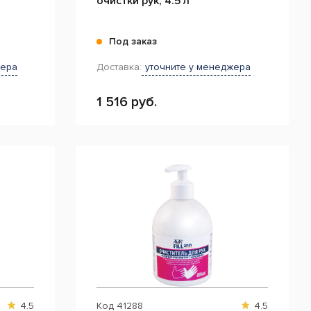
очистки рук, 4.5 л
Под заказ
жера
Доставка:
уточните у менеджера
1 516 руб.
4.5
Код
41288
4.5