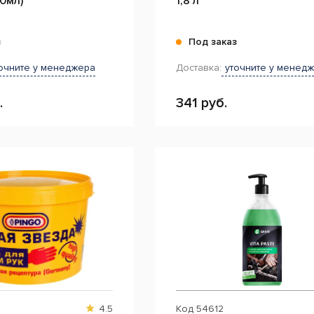
0мл)
1,8 л
з
Под заказ
очните у менеджера
Доставка:
уточните у менед
.
341 руб.
4.5
Код
54612