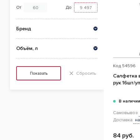
От
До
Бренд
Объём, л
Код
54596
Сбросить
Показать
Салфетка 
рук 16шт/у
В наличи
Самовывоз:
Доставка:
на
84 руб.