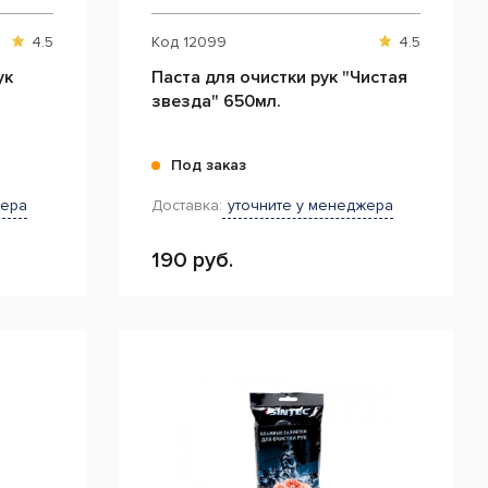
4.5
Код
12099
4.5
ук
Паста для очистки рук "Чистая
звезда" 650мл.
Под заказ
жера
Доставка:
уточните у менеджера
190 руб.