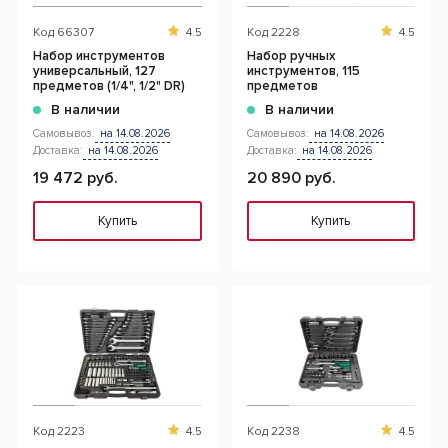
Код
66307
4.5
Код
2228
4.5
Набор инструментов
Набор ручных
универсальный, 127
инструментов, 115
предметов (1/4", 1/2" DR)
предметов
В наличии
В наличии
Самовывоз:
на 14.08.2026
Самовывоз:
на 14.08.2026
Доставка:
на 14.08.2026
Доставка:
на 14.08.2026
19 472 руб.
20 890 руб.
Купить
Купить
Код
2223
4.5
Код
2238
4.5