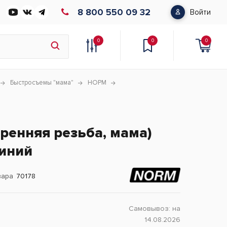
8 800 550 09 32
Войти
0
0
0
Быстросъемы "мама"
НОРМ
ренняя резьба, мама)
миний
вара
70178
Самовывоз:
на
14.08.2026