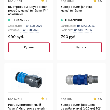
Код
70178
4.5
Код
70173
4.5
Быстросъем (Внутренняя
Быстросъем (Елочка-
резьба, мама) (ø13мм) 1/4"
мама) (ø13мм)
алюминий
В наличии
В наличии
Самовывоз:
на 13.08.2026
Самовывоз:
на 13.08.2026
Доставка:
на 13.08.2026
Доставка:
на 13.08.2026
990 руб.
790 руб.
Купить
Купить
Код
67754
4.5
Код
70179
4.5
Разъем композитный
Быстросъем (Внешняя
"мама" быстросъемный -
резьба, мама) (ø20мм) 1/2"