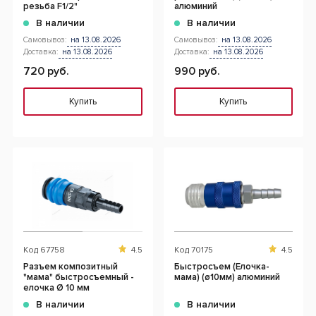
резьба F1/2"
алюминий
В наличии
В наличии
Самовывоз:
на 13.08.2026
Самовывоз:
на 13.08.2026
Доставка:
на 13.08.2026
Доставка:
на 13.08.2026
720 руб.
990 руб.
Купить
Купить
Код
67758
4.5
Код
70175
4.5
Разъем композитный
Быстросъем (Елочка-
"мама" быстросъемный -
мама) (ø10мм) алюминий
елочка Ø 10 мм
В наличии
В наличии