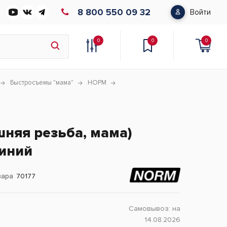
8 800 550 09 32
Войти
0
0
0
Быстросъемы "мама"
НОРМ
няя резьба, мама)
миний
вара
70177
Самовывоз:
на
14.08.2026