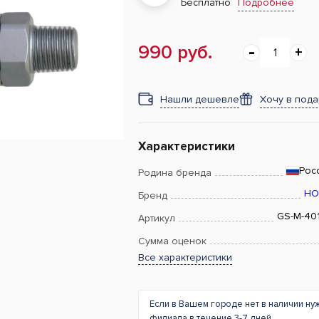
Подробнее
Бесплатно
990 руб.
Нашли дешевле
Хочу в под
Характеристики
Рос
Родина бренда
НО
Бренд
GS-M-401
Артикул
Сумма оценок
Все характеристики
Если в Вашем городе нет в наличии ну
филиала в течение 3-7 дней