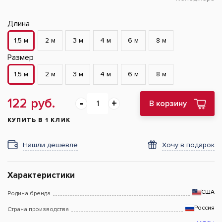
Длина
1,5 м
2 м
3 м
4 м
6 м
8 м
Размер
1,5 м
2 м
3 м
4 м
6 м
8 м
122 руб.
В корзину
КУПИТЬ В 1 КЛИК
Нашли дешевле
Хочу в подарок
Характеристики
США
Родина бренда
Россия
Страна производства