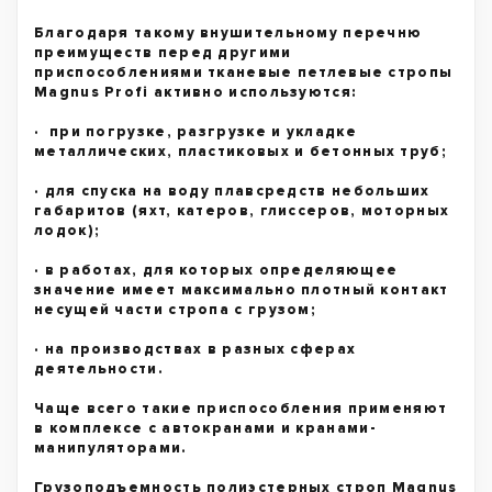
Благодаря такому внушительному перечню
преимуществ перед другими
приспособлениями тканевые петлевые стропы
Magnus Profi активно используются:
· при погрузке, разгрузке и укладке
металлических, пластиковых и бетонных труб;
· для спуска на воду плавсредств небольших
габаритов (яхт, катеров, глиссеров, моторных
лодок);
· в работах, для которых определяющее
значение имеет максимально плотный контакт
несущей части стропа с грузом;
· на производствах в разных сферах
деятельности.
Чаще всего такие приспособления применяют
в комплексе с автокранами и кранами-
манипуляторами.
Грузоподъемность полиэстерных строп Magnus