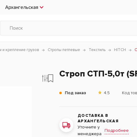
Архангельская
 и крепление грузов
Стропы петлевые
Текстиль
HITCH
С
Строп СТП-5,0т (SF
Под заказ
4.5
Код то
ДОСТАВКА В
АРХАНГЕЛЬСКАЯ
Уточните у
Подробнее
менеджера