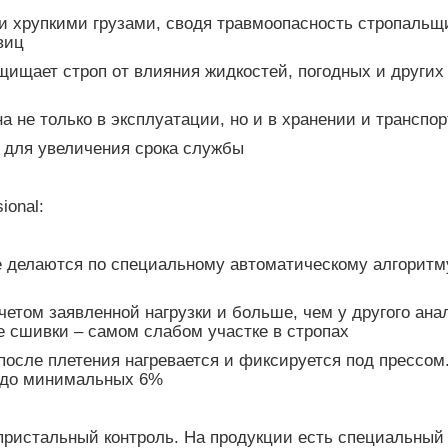
ми хрупкими грузами, сводя травмоопасность стропальщ
виц
щищает строп от влияния жидкостей, погодных и других
на не только в эксплуатации, но и в хранении и трансп
 для увеличения срока службы
ional:
ке делаются по специальному автоматическому алгоритму
четом заявленной нагрузки и больше, чем у другого ана
е сшивки – самом слабом участке в стропах
 после плетения нагревается и фиксируется под прессо
е до минимальных 6%
 пристальный контроль. На продукции есть специальный