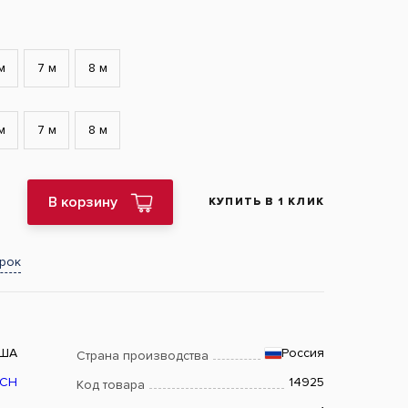
м
7 м
8 м
м
7 м
8 м
В корзину
КУПИТЬ В 1 КЛИК
арок
ША
Россия
Страна производства
TCH
14925
Код товара