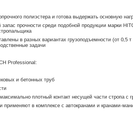
копрочного полиэстера и готова выдержать основную на
й запас прочности среди подобной продукции марки HITC
стропальщика
тавлены в разных вариантах грузоподъемности (от 0,5 т 
водственные задачи
H Professional:
иковых и бетонных труб
сти
 максимально плотный контакт несущей части стропа с 
ами применяют в комплексе с автокранами и кранами-ма