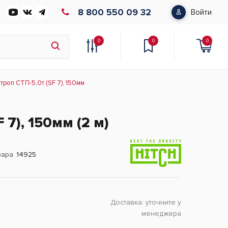
8 800 550 09 32
Войти
0
0
0
троп СТП-5,0т (SF 7), 150мм
 7), 150мм (2 м)
вара
14925
Доставка:
уточните у
менеджера