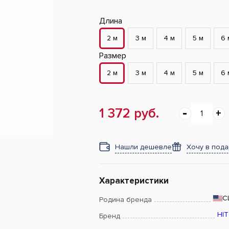
Длина
2 м
3 м
4 м
5 м
6 
Размер
2 м
3 м
4 м
5 м
6 
1 372 руб.
Нашли дешевле
Хочу в под
Характеристики
С
Родина бренда
HI
Бренд