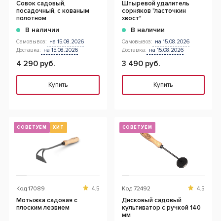
Совок садовый,
Штыревой удалитель
посадочный, с кованым
сорняков "ласточкин
полотном
хвост"
В наличии
В наличии
Самовывоз:
на 15.08.2026
Самовывоз:
на 15.08.2026
Доставка:
на 15.08.2026
Доставка:
на 15.08.2026
4 290 руб.
3 490 руб.
Купить
Купить
СОВЕТУЕМ
ХИТ
СОВЕТУЕМ
Код
17089
4.5
Код
72492
4.5
Мотыжка садовая с
Дисковый садовый
плоским лезвием
культиватор с ручкой 140
мм