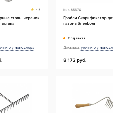
4.5
Код
65370
рные сталь, черенок
Грабли Скарификатор дл
ластика
газона Sneeboer
з
Под заказ
очните у менеджера
Доставка:
уточните у менед
.
8 172 руб.