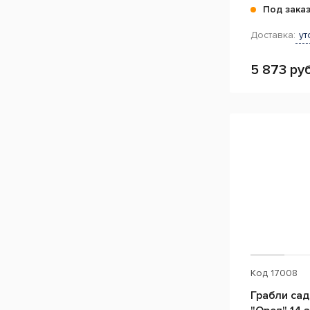
Под зака
Доставка:
ут
5 873 руб
Код
17008
Грабли са