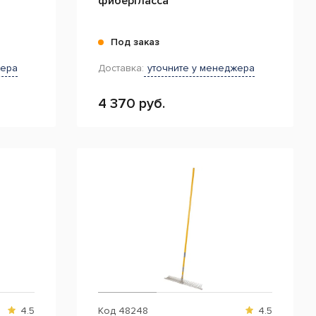
фибергласса
Под заказ
жера
Доставка:
уточните у менеджера
4 370 руб.
4.5
Код
48248
4.5