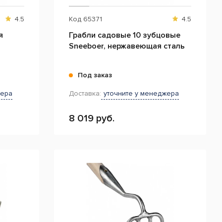
4.5
Код
65371
4.5
я
Грабли садовые 10 зубцовые
Sneeboer, нержавеющая сталь
Под заказ
жера
Доставка:
уточните у менеджера
8 019 руб.