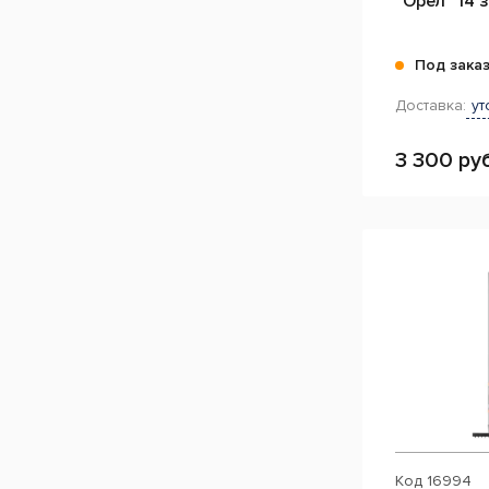
"Орел" 14 
Под зака
Доставка:
ут
3 300 руб
Код
16994