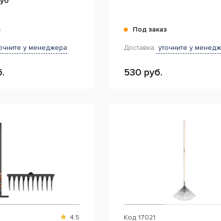
зуб
з
Под заказ
очните у менеджера
Доставка:
уточните у менед
.
530 руб.
4.5
Код
17021