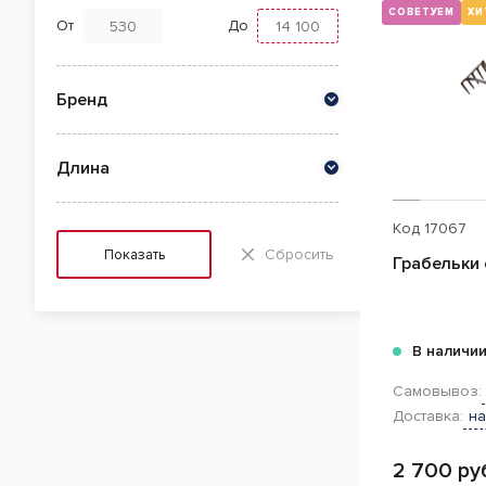
СОВЕТУЕМ
ХИ
От
До
Бренд
Длина
Код
17067
Сбросить
Показать
Грабельки
В наличи
Самовывоз:
Доставка:
на
2 700 ру