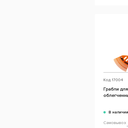
Код
17004
Грабли для
облегченн
В наличи
Самовывоз: