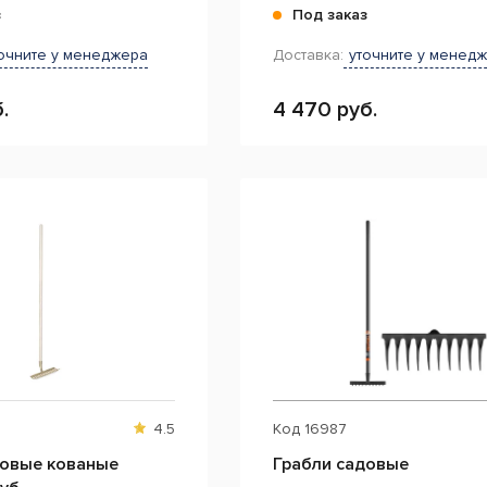
з
Под заказ
очните у менеджера
Доставка:
уточните у менед
.
4 470 руб.
4.5
Код
16987
довые кованые
Грабли садовые