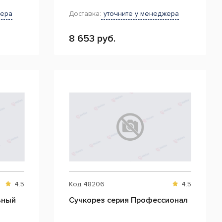
жера
Доставка:
уточните у менеджера
8 653 руб.
4.5
Код
48206
4.5
ьный
Сучкорез серия Профессионал