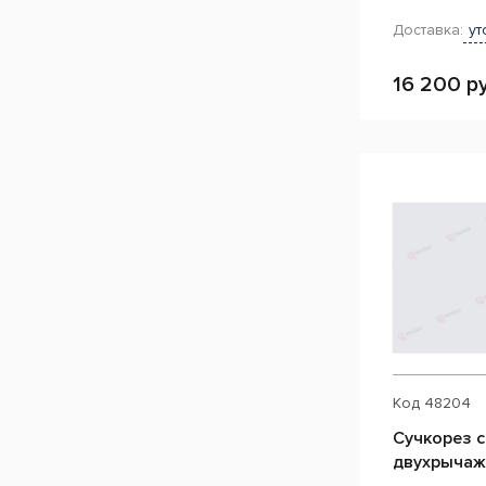
Доставка:
ут
16 200 ру
Код
48204
Сучкорез 
двухрыча