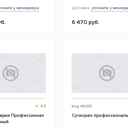
очните у менеджера
Доставка:
уточните у менед
б.
6 470 руб.
4.5
Код
48205
серия Профессионал
Сучкорез профессионал
жный