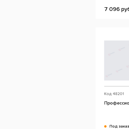
7 096 ру
Код
48201
Профессио
Под зака