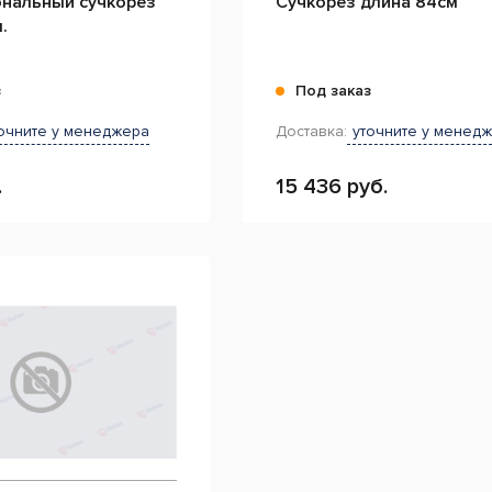
нальный сучкорез
Сучкорез длина 84см
.
з
Под заказ
очните у менеджера
Доставка:
уточните у менед
.
15 436 руб.