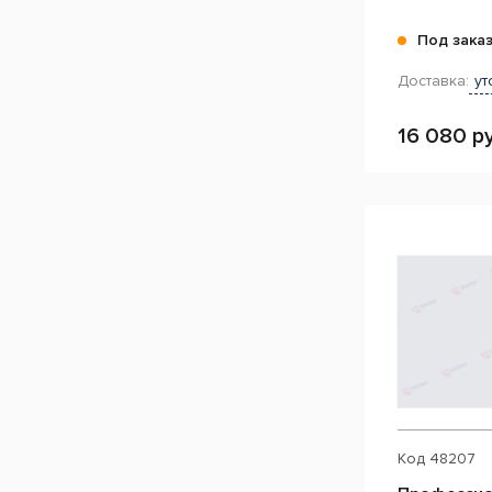
Под зака
Доставка:
ут
16 080 ру
Код
48207