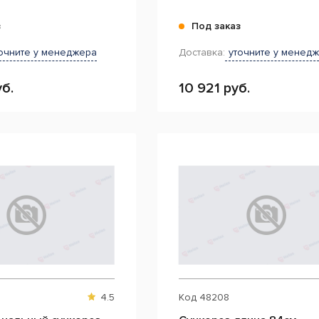
з
Под заказ
очните у менеджера
Доставка:
уточните у менед
б.
10 921 руб.
4.5
Код
48208