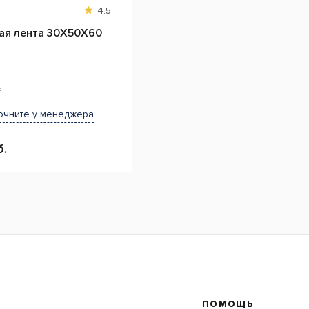
4.5
ая лента 30Х50Х60
з
очните у менеджера
б.
ПОМОЩЬ