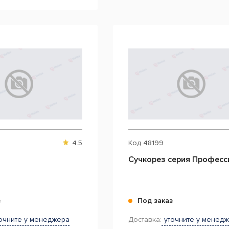
4.5
Код
48199
Сучкорез серия Професс
з
Под заказ
очните у менеджера
Доставка:
уточните у менед