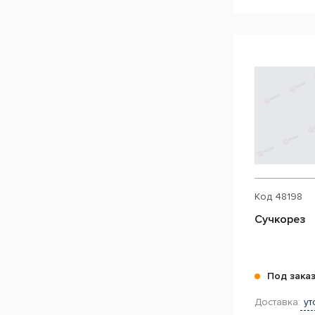
Код
48198
Сучкорез
Под зака
Доставка:
ут