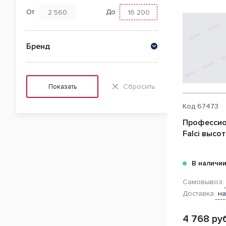
От
До
Бренд
Сбросить
Показать
Код
67473
Профессио
Falci высо
В наличи
Самовывоз:
Доставка:
на
4 768 руб