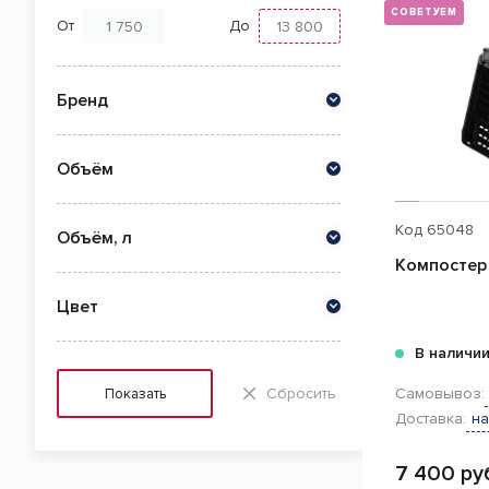
СОВЕТУЕМ
От
До
Бренд
Объём
Код
65048
Объём, л
Компостер 
Цвет
В наличи
Сбросить
Самовывоз:
Показать
Доставка:
на
7 400 ру