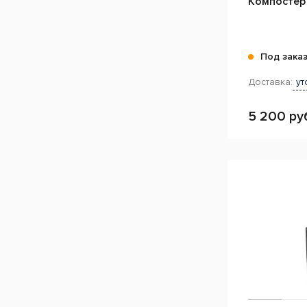
Компостер 
Под зака
Доставка:
ут
5 200 ру