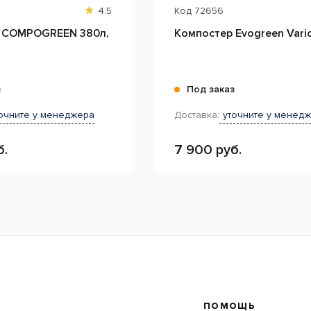
4.5
Код
72656
 COMPOGREEN 380л,
Компостер Evogreen Vari
з
Под заказ
очните у менеджера
Доставка:
уточните у менед
б.
7 900 руб.
ПОМОЩЬ