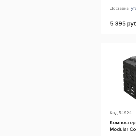
Доставка:
ут
5 395 руб
Код
54924
Компостер
Modular C