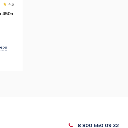
4.5
o 450л
жера
8 800 550 09 32