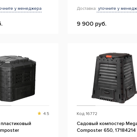
очните у менеджера
Доставка:
уточните у менед
.
9 900 руб.
4.5
Код
16772
 пластиковый
Садовый компостер Meg
omposter
Composter 650, 17184214