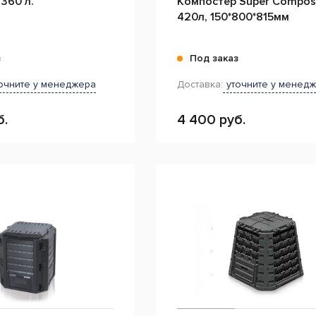
360 л.
Компостер Super Compos
420л, 150*800*815мм
з
Под заказ
очните у менеджера
Доставка:
уточните у менед
б.
4 400 руб.