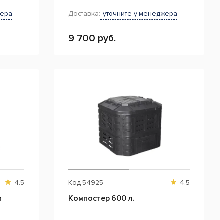
жера
Доставка:
уточните у менеджера
9 700 руб.
4.5
Код
54925
4.5
a
Компостер 600 л.