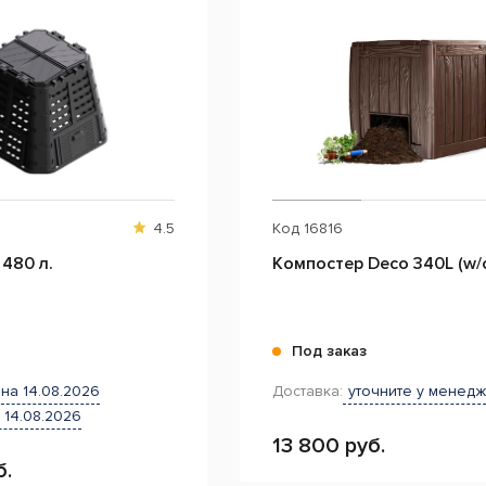
4.5
Код
16816
480 л.
Компостер Deco 340L (w/o
и
Под заказ
на 14.08.2026
Доставка:
уточните у менед
 14.08.2026
13 800 руб.
б.