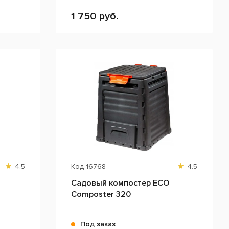
1 750 руб.
4.5
Код
16768
4.5
Садовый компостер ECO
Composter 320
Под заказ