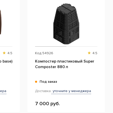
4.5
Код
54926
4.5
 base)
Компостер пластиковый Super
Composter 880 л
Под заказ
жера
Доставка:
уточните у менеджера
7 000 руб.