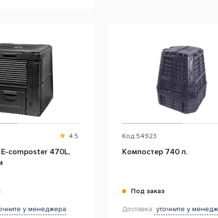
4.5
Код
54923
composter 470L,
Компостер 740 л.
м
з
Под заказ
очните у менеджера
Доставка:
уточните у менед