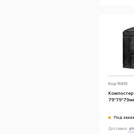
Код
16810
Компостер E-
79*79*79м
Под зака
Доставка:
ут