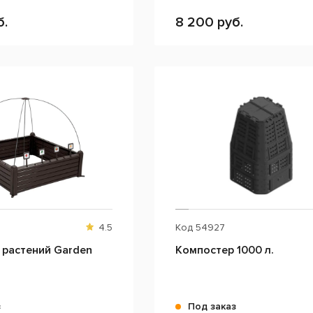
б.
8 200 руб.
4.5
Код
54927
 растений Garden
Компостер 1000 л.
з
Под заказ