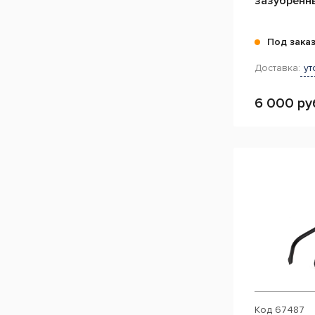
зазубренны
Под зака
Доставка:
ут
6 000 ру
Код
67487