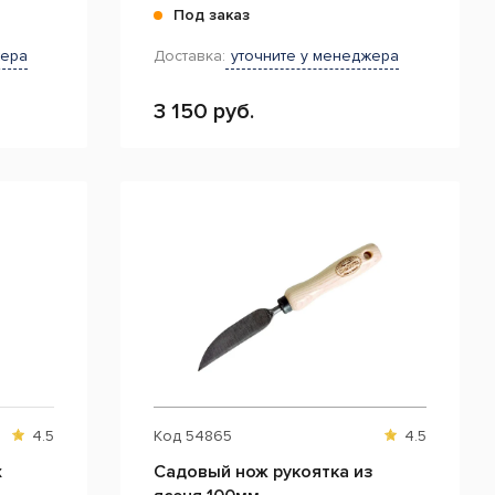
Под заказ
жера
Доставка:
уточните у менеджера
3 150 руб.
4.5
Код
54865
4.5
х
Садовый нож рукоятка из