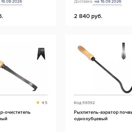
 16.08.2026
Доставка:
на 16.08.2026
б.
2 840 руб.
4.5
Код
59392
ор-очиститель
Рыхлитель-аэратор почв
вый
однозубцевый