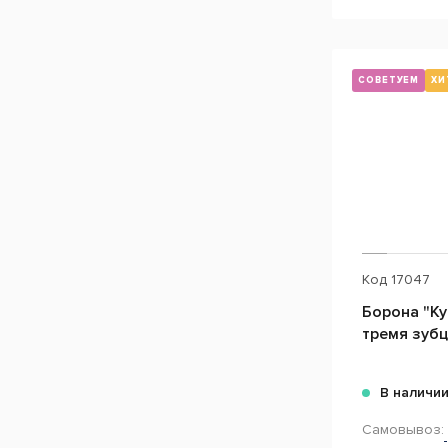
СОВЕТУЕМ
ХИ
Код
17047
Борона "Ку
тремя зуб
В наличи
Самовывоз: