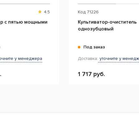
4.5
Код
71226
ор с пятью мощными
Культиватор-очиститель
однозубцовый
з
Под заказ
очните у менеджера
Доставка:
уточните у менед
.
1 717 руб.