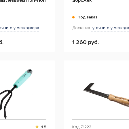
м лезвием Hori-Hori
дорожек
з
Под заказ
очните у менеджера
Доставка:
уточните у менед
б.
1 260 руб.
4.5
Код
71222