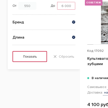
СОВЕТУЕМ
От
До
Бренд
Длина
Код
17092
Сбросить
Показать
Культиват
зубцами
В наличи
Самовывоз:
Доставка:
на
4 100 руб