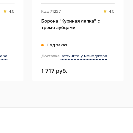
4.5
Код
71227
4.5
Борона "Куриная лапка" с
тремя зубцами
Под заказ
жера
Доставка:
уточните у менеджера
1 717 руб.