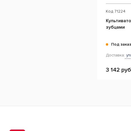
Код
71224
Культиват
зубцами
Под зака
Доставка:
ут
3 142 руб