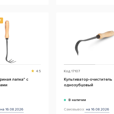
Т
4.5
Код
17107
риная лапка" с
Культиватор-очиститель
цами
однозубцовый
и
В наличии
на 16.08.2026
Самовывоз:
на 16.08.2026