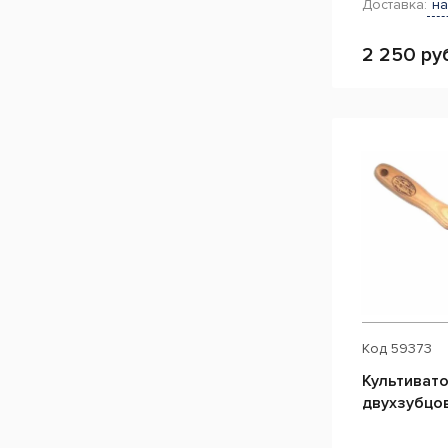
Доставка:
на
2 250 ру
Код
59373
Культиват
двухзубцо