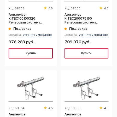
Код
58555
4.5
Код
58563
4.5
Aerservice
Aerservice
KITEC100100320
KITEC200075160
Рельсовая система
Рельсовая система
вытяжки 32 м. с 1-ой
вытяжки 6 м. с 2-мя
Под заказ
Под заказ
кареткой 100 мм.
каретками 75 мм.
Доставка:
уточните у менеджера
Доставка:
уточните у менеджера
976 283 руб.
709 970 руб.
Купить
Купить
Код
58564
4.5
Код
58565
4.5
Aerservice
Aerservice