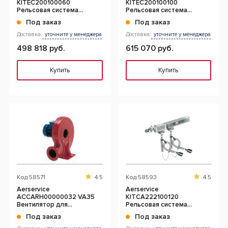
KITEC200100060
KITEC200100100
Рельсовая система
Рельсовая система
вытяжки 6 м. с 2-мя
вытяжки 10 м. с 2-мя
Под заказ
Под заказ
каретками 100 мм.
каретками 100 мм.
Доставка:
уточните у менеджера
Доставка:
уточните у менеджера
498 818 руб.
615 070 руб.
Купить
Купить
Код
58571
4.5
Код
58593
4.5
Aerservice
Aerservice
ACCARH00000032 VA35
KITCA222100120
Вентилятор для
Рельсовая система
централизованных систем
вытяжки 12 м. с 2-мя
Под заказ
Под заказ
каретками 100 мм.