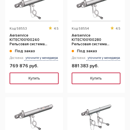
Код
58553
4.5
Код
58554
4.5
Aerservice
Aerservice
KITEC100100240
KITEC100100280
Рельсовая система
Рельсовая система
вытяжки 24 м. с 1-ой
вытяжки 28 м. с 1-ой
Под заказ
Под заказ
кареткой 100 мм.
кареткой 100 мм.
Доставка:
уточните у менеджера
Доставка:
уточните у менеджера
769 876 руб.
881 383 руб.
Купить
Купить