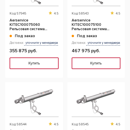
Код
57945
4.5
Код
58543
4.5
Aerservice
Aerservice
KITEC100075060
KITEC100075100
Рельсовая система
Рельсовая система
вытяжки 6 м. с 1-ой
вытяжки 10 м. с 1-ой
Под заказ
Под заказ
кареткой 75 мм.
кареткой 75 мм.
Доставка:
уточните у менеджера
Доставка:
уточните у менеджера
355 875 руб.
467 975 руб.
Купить
Купить
Код
58544
4.5
Код
58545
4.5