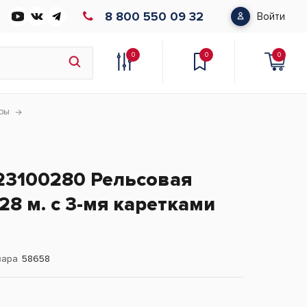
8 800 550 09 32
Войти
0
0
0
оры
223100280 Рельсовая
28 м. с 3-мя каретками
вара
58658