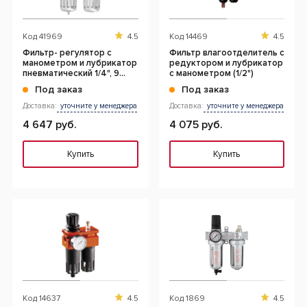
Код
41969
4.5
Код
14469
4.5
Фильтр- регулятор с
Фильтр влагоотделитель с
манометром и лубрикатор
редуктором и лубрикатор
пневматический 1/4", 9
с манометром (1/2")
бар/135 PSI
Под заказ
Под заказ
Доставка:
уточните у менеджера
Доставка:
уточните у менеджера
4 647 руб.
4 075 руб.
Купить
Купить
Код
14637
4.5
Код
1869
4.5