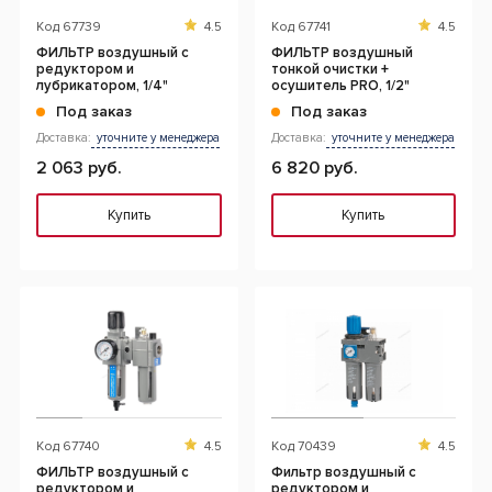
Код
67739
4.5
Код
67741
4.5
ФИЛЬТР воздушный с
ФИЛЬТР воздушный
редуктором и
тонкой очистки +
лубрикатором, 1/4"
осушитель PRO, 1/2"
Под заказ
Под заказ
Доставка:
уточните у менеджера
Доставка:
уточните у менеджера
2 063 руб.
6 820 руб.
Купить
Купить
Код
67740
4.5
Код
70439
4.5
ФИЛЬТР воздушный с
Фильтр воздушный с
редуктором и
редуктором и