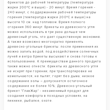
брикетов до рабочей температуры (температура
жарки 200ºС и выше) - 20 минут. Время горения -
240 минут, с поддержанием рабочей температуры
горения (температура жарки 200ºС и выше) на
высоте 10 см. над топливом. Время полного
сгорания 360 минут. Брикеты из древесного угля
можно использовать в три раза дольше чем
древесный уголь, что дает существенную экономию.
А также возможно многократно применять
древесно-угольные брикеты: после применения их
можно залить водой, под воздействием солнечных
лучей и ветра брикеты высыхают и снова готовы к
использованию. К преимуществам данного продукта
также можно отнести: брикеты из древесного угля
не искрят при горении; при транспортировке не
измельчаются; не пылят; горят без дыма; низкое
содержание золы – допускается остаточное
содержание не более 10%; Древесно-угольный
брикет "ГлавЖар" - незаменимый продукт для
создания комфорта в походных условиях, на
пикнике, рыбалке, охоте.