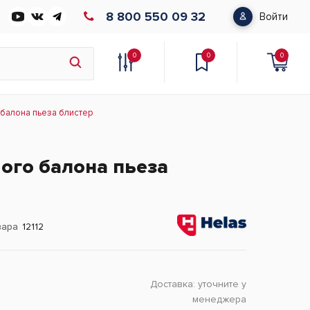
8 800 550 09 32
Войти
0
0
0
 балона пьеза блистер
вого балона пьеза
вара
12112
Доставка:
уточните у
менеджера