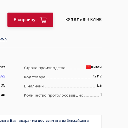
В корзину
КУПИТЬ В 1 КЛИК
арок
сия
Китай
Страна производства
LAS
12112
Код товара
605
Да
В наличии
шт
1
Количество проголосовавших
жного Вам товара - мы доставим его из ближайшего