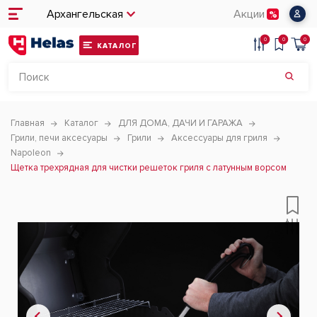
Архангельская
Акции
0
0
0
КАТАЛОГ
Главная
Каталог
ДЛЯ ДОМА, ДАЧИ И ГАРАЖА
Грили, печи аксесуары
Грили
Аксессуары для гриля
Napoleon
Щетка трехрядная для чистки решеток гриля с латунным ворсом