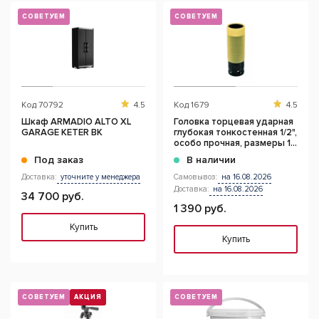
СОВЕТУЕМ
СОВЕТУЕМ
Код
70792
4.5
Код
1679
4.5
Шкаф ARMADIO ALTO XL
Головка торцевая ударная
GARAGE KETER BK
глубокая тонкостенная 1/2",
особо прочная, размеры 17,
19, 21 мм (19 мм)
Под заказ
В наличии
Доставка:
уточните у менеджера
Самовывоз:
на 16.08.2026
Доставка:
на 16.08.2026
34 700 руб.
1 390 руб.
Купить
Купить
СОВЕТУЕМ
АКЦИЯ
СОВЕТУЕМ