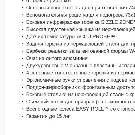
6 Горелок | 26,1 кВт
Основная поверхность для приготовления 74
Вспомогательная решетка для подогрева 73х
Боковая инфракрасная горелка SIZZLE ZONE
Высокая двустенная крышка из нержавеющей
Датчик температуры ACCU PROBE™
Задняя горелка из нержавеющей стали для п
Барбекю решетки запатентованной формы W
Очаг из литого алюминия
Двухуровневые V-образные пластины-испар
4 основные толстостенные горелки из нерж
Эргономичные ручки управления с подсветко
Поддон-жиросборник с фронтальным доступ
Боковые столики из нержавеющей стали с кр
Съемный лоток для приправ (с возможностью
Всепогодные колеса EASY ROLL™ со стопор
Гарантия до 15 лет