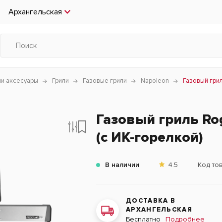
Архангельская
чи аксесуары
Грили
Газовые грили
Napoleon
Газовый грил
Газовый гриль Ro
(с ИК-горелкой)
В наличии
4.5
Код то
ДОСТАВКА В
АРХАНГЕЛЬСКАЯ
Подробнее
Бесплатно