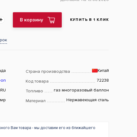
В корзину
КУПИТЬ В 1 КЛИК
арок
ада
Китай
Страна производства
eon
72238
Код товара
-RU
газ многоразовый баллон
Топливо
мир
Нержавеющая сталь
Материал
жного Вам товара - мы доставим его из ближайшего