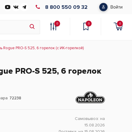
8 800 550 09 32
Войти
0
0
0
ь Rogue PRO-S 525, 6 горелок (с ИК-горелкой)
gue PRO-S 525, 6 горелок
вара
72238
Самовывоз:
на
15.08.2026
Доставка:
на 15.08.2026