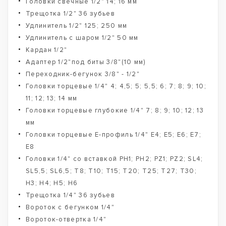
Головки свечные 1/2" 14; 16 мм
Трещотка 1/2" 36 зубьев
Удлинитель 1/2" 125; 250 мм
Удлинитель с шаром 1/2" 50 мм
Кардан 1/2"
Адаптер 1/2"под биты 3/8"(10 мм)
Переходник-бегунок 3/8" - 1/2"
Головки торцевые 1/4" 4; 4,5; 5; 5,5; 6; 7; 8; 9; 10;
11; 12; 13; 14 мм
Головки торцевые глубокие 1/4" 7; 8; 9; 10; 12; 13
мм
Головки торцевые Е-профиль 1/4" E4; E5; E6; E7;
E8
Головки 1/4" со вставкой PH1; PH2; PZ1; PZ2; SL4;
SL5,5; SL6,5; T8; T10; T15; T20; T25; T27; T30;
H3; H4; H5; H6
Трещотка 1/4" 36 зубьев
Вороток с бегунком 1/4"
Вороток-отвертка 1/4"