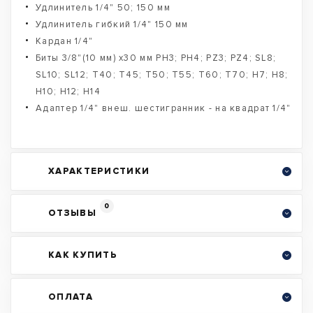
Удлинитель 1/4" 50; 150 мм
Удлинитель гибкий 1/4" 150 мм
Кардан 1/4"
Биты 3/8"(10 мм) х30 мм PH3; PH4; PZ3; PZ4; SL8;
SL10; SL12; T40; T45; T50; T55; T60; T70; H7; H8;
H10; H12; H14
Адаптер 1/4" внеш. шестигранник - на квадрат 1/4"
ХАРАКТЕРИСТИКИ
0
ОТЗЫВЫ
КАК КУПИТЬ
ОПЛАТА