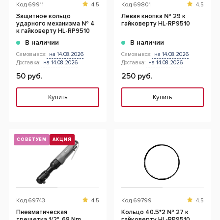
Код
69911
4.5
Код
69801
4.5
Защитное кольцо
Левая кнопка № 29 к
ударного механизма № 4
гайковерту HL-RP9510
к гайковерту HL-RP9510
В наличии
В наличии
Самовывоз:
на 14.08.2026
Самовывоз:
на 14.08.2026
Доставка:
на 14.08.2026
Доставка:
на 14.08.2026
50 руб.
250 руб.
Купить
Купить
СОВЕТУЕМ
АКЦИЯ
Код
69743
4.5
Код
69799
4.5
Пневматическая
Кольцо 40.5*2 № 27 к
трещетка 1/2", 68 Nm
гайковерту HL-RP9510