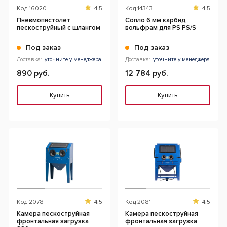
Код
16020
4.5
Код
14343
4.5
Пневмопистолет
Cопло 6 мм карбид
пескоструйный с шлангом
вольфрам для PS PS/S
Под заказ
Под заказ
Доставка:
уточните у менеджера
Доставка:
уточните у менеджера
890 руб.
12 784 руб.
Купить
Купить
Код
2078
4.5
Код
2081
4.5
Камера пескоструйная
Камера пескоструйная
фронтальная загрузка
фронтальная загрузка