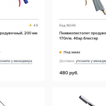
4.5
Код
16043
продувочный, 200 мм
Пневмопистолет продув
170л/м, 4бар блистер
з
Под заказ
очните у менеджера
Доставка:
уточните у менед
480 руб.