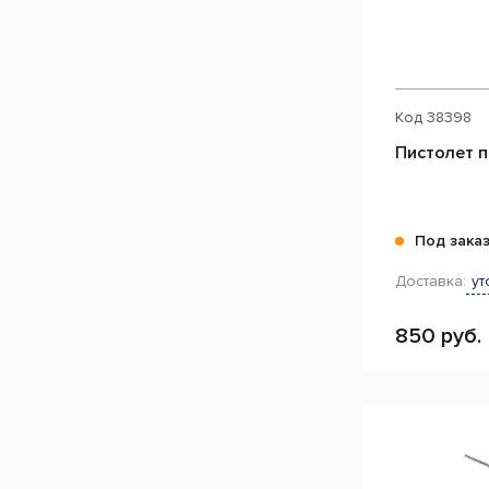
Код
38398
Пистолет 
Под зака
Доставка:
ут
850 руб.