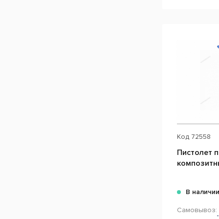
Код
72558
Пистолет 
композитн
В наличи
Самовывоз: