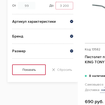
От
До
Артикул характеристики
Бренд
Код
13582
Размер
Пистолет 
KING TONY
Сбросить
Показать
В наличи
Самовывоз:
Доставка:
на
690 руб.