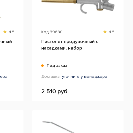
4.5
Код
39680
4.5
очный
Пистолет продувочный с
насадками, набор
Под заказ
жера
Доставка:
уточните у менеджера
2 510 руб.