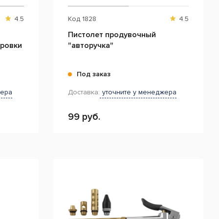
4.5
Код
1828
4.5
Пистолет продувочный
ировки
"авторучка"
Под заказ
жера
Доставка:
уточните у менеджера
99 руб.