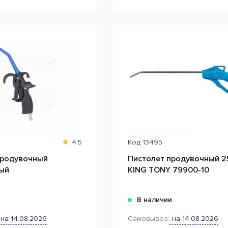
4.5
Код
13495
продувочный
Пистолет продувочный 2
ый
KING TONY 79900-10
и
В наличии
на 14.08.2026
Самовывоз:
на 14.08.2026