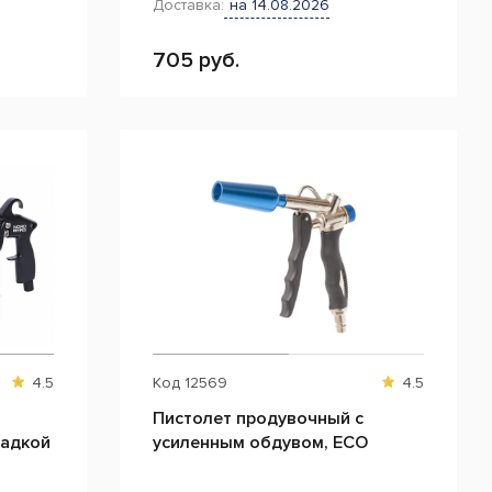
Доставка:
на 14.08.2026
705 руб.
4.5
Код
12569
4.5
Пистолет продувочный с
садкой
усиленным обдувом, ECO