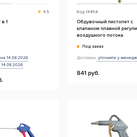
4.5
Код
14454
 в 1
Обдувочный пистолет с
клапаном плавной регул
воздушного потока
и
Под заказ
на 14.08.2026
Доставка:
уточните у менед
 14.08.2026
841 руб.
б.