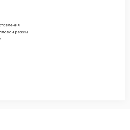
готовления
епловой режим
у