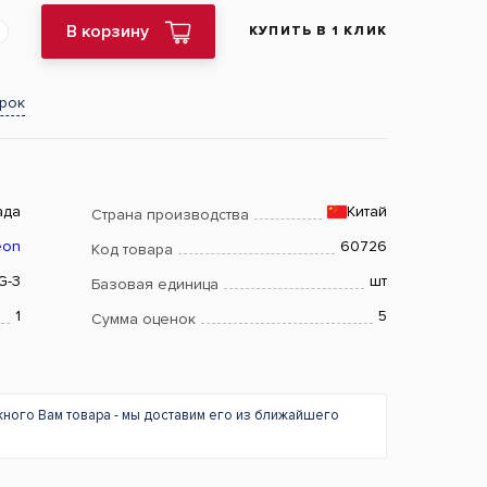
В корзину
КУПИТЬ В 1 КЛИК
арок
ада
Китай
Страна производства
eon
60726
Код товара
G-3
шт
Базовая единица
1
5
Сумма оценок
жного Вам товара - мы доставим его из ближайшего