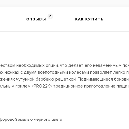
0
ОТЗЫВЫ
КАК КУПИТЬ
еством необходимых опций, что делает его незаменимым по
ех ножках с двумя всепогодными колесами позволяет легко 
ожениях чугунной барбекю решеткой. Поднимающиеся бокови
ольным грилем «PRO22K» традиционное приготовление пищи п
рфоровой эмалью черного цвета