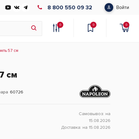
8 800 550 09 32
Войти
0
0
0
риль 57 см
7 см
вара
60726
Самовывоз:
на
15.08.2026
Доставка:
на 15.08.2026