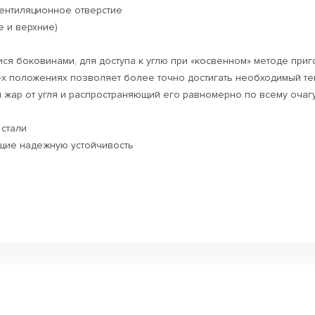
ентиляционное отверстие
 и верхние)
ся боковинами, для доступа к углю при «косвенном» методе при
3-х положениях позволяет более точно достигать необходимый т
жар от угля и распространяющий его равномерно по всему очаг
стали
щие надежную устойчивость