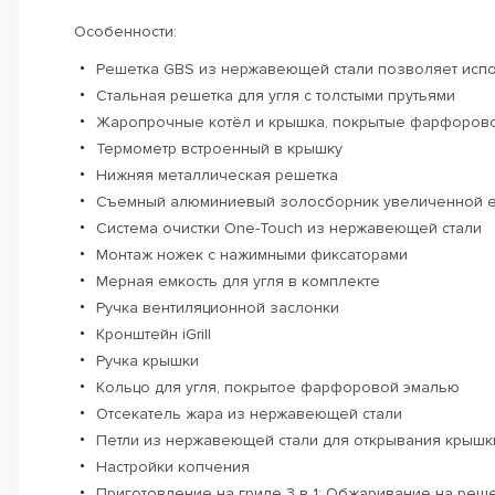
Особенности:
Решетка GBS из нержавеющей стали позволяет исполь
Стальная решетка для угля с толстыми прутьями
Жаропрочные котёл и крышка, покрытые фарфоровой
Термометр встроенный в крышку
Нижняя металлическая решетка
Съемный алюминиевый золосборник увеличенной е
Система очистки One-Touch из нержавеющей стали
Монтаж ножек с нажимными фиксаторами
Мерная емкость для угля в комплекте
Ручка вентиляционной заслонки
Кронштейн iGrill
Ручка крышки
Кольцо для угля, покрытое фарфоровой эмалью
Отсекатель жара из нержавеющей стали
Петли из нержавеющей стали для открывания крышк
Настройки копчения
Приготовление на гриле 3 в 1: Обжаривание на реш