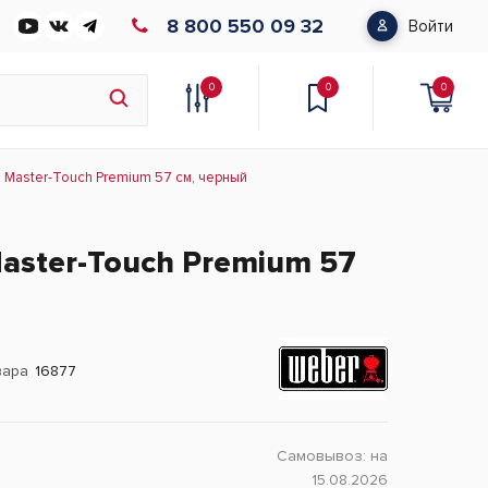
8 800 550 09 32
Войти
0
0
0
 Master-Touch Premium 57 см, черный
aster-Touch Premium 57
вара
16877
Самовывоз:
на
15.08.2026