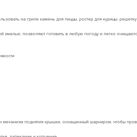
зовать на гриле камень для пиццы, ростер для курицы, решетку 
 эмалью, позволяют готовить в любую погоду и легко очищают
мкости
и механизм поднятия крышки, оснащенный шарниром, чтобы прове
етке, запекание и копчение