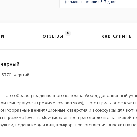
филиала в течение 3-7 дней
0
КИ
ОТЗЫВЫ
КАК КУПИТЬ
, черный
E-5770, черный
0 — это образец традиционного качества Weber, дополненный ум
ой температуре (в режиме low-and-slow), — этот гриль обеспечит
! P-образные вентиляционные отверстия и аксессуары для копче
 в режиме low-and-slow (медленное приготовление на низкой те
кции, подставке для iGrill, комфорт приготовления выходит на н