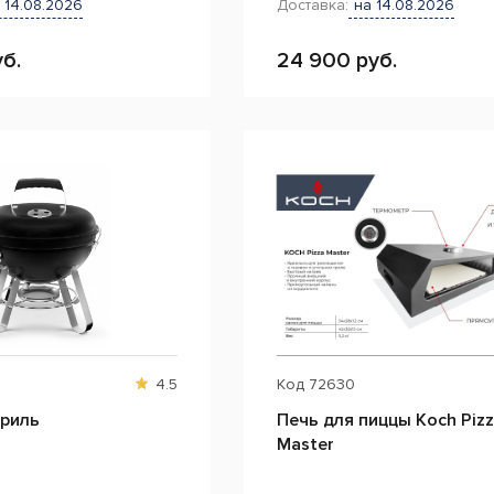
 14.08.2026
Доставка:
на 14.08.2026
б.
24 900 руб.
4.5
Код
72630
гриль
Печь для пиццы Koch Piz
Master