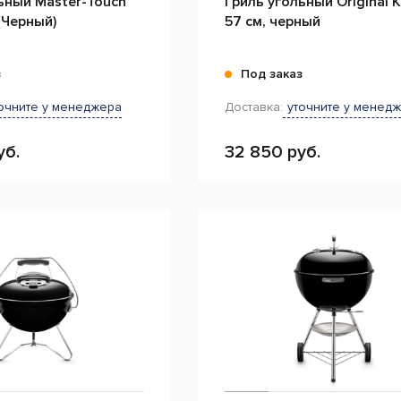
ьный Master-Touch
Гриль угольный Original K
(Черный)
57 см, черный
з
Под заказ
очните у менеджера
Доставка:
уточните у менед
уб.
32 850 руб.