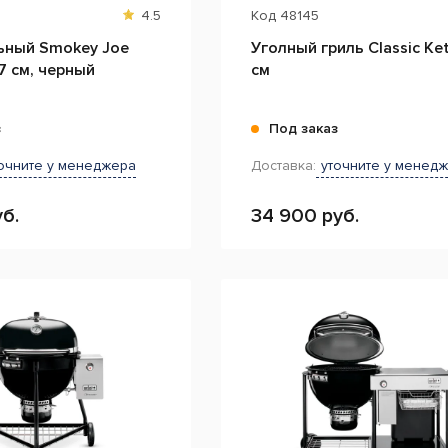
4.5
Код
48145
ьный Smokey Joe
Уголный гриль Classic Ket
7 см, черный
см
з
Под заказ
очните у менеджера
Доставка:
уточните у менед
б.
34 900 руб.