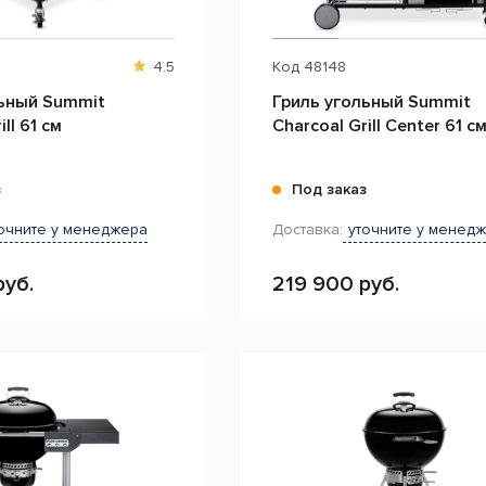
4.5
Код
48148
льный Summit
Гриль угольный Summit
ll 61 см
Charcoal Grill Center 61 с
з
Под заказ
очните у менеджера
Доставка:
уточните у менед
руб.
219 900 руб.