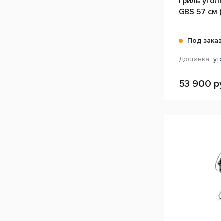
Гриль угол
GBS 57 см 
Под зака
Доставка:
ут
53 900 р