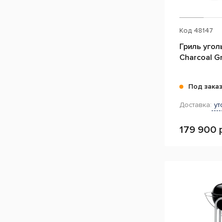
Код
48147
Гриль уго
Charcoal Gri
Под зака
Доставка:
ут
179 900 