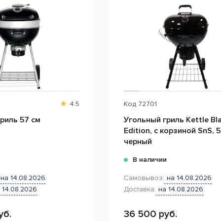
4.5
Код
72701
риль 57 см
Угольный гриль Kettle Bl
Edition, с корзиной SnS, 5
черный
и
В наличии
на 14.08.2026
Самовывоз:
на 14.08.2026
 14.08.2026
Доставка:
на 14.08.2026
уб.
36 500 руб.