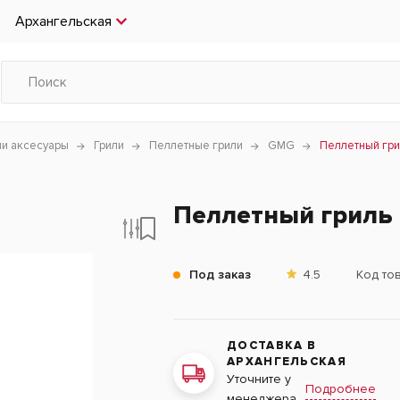
Архангельская
чи аксесуары
Грили
Пеллетные грили
GMG
Пеллетный гри
Пеллетный гриль 
Под заказ
4.5
Код то
ДОСТАВКА В
АРХАНГЕЛЬСКАЯ
Уточните у
Подробнее
менеджера