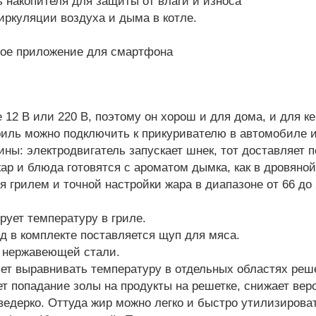
накопителя для защиты от влаги и износа
ркуляции воздуха и дыма в котле.
вое приложение для смартфона
12 В или 220 В, поэтому он хорош и для дома, и для ке
 гриль можно подключить к прикуривателю в автомобиле
ины: электродвигатель запускает шнек, тот доставляет п
ар и блюда готовятся с ароматом дымка, как в дровяной
грилем и точной настройки жара в диапазоне от 66 до 2
рует температуру в гриле.
 в комплекте поставляется щуп для мяса.
й нержавеющей стали.
яет выравнивать температуру в отдельных областях реше
т попадание золы на продукты на решетке, снижает вер
ведерко. Оттуда жир можно легко и быстро утилизироват