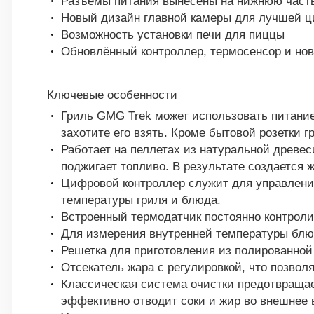
Разъёмы питания вынесены на нижнюю часть 
Новый дизайн главной камеры для лучшей ци
Возможность установки печи для пиццы
Обновлённый контроллер, термосенсор и но
Ключевые особенности
Гриль GMG Trek может использовать питание 
захотите его взять. Кроме бытовой розетки
Работает на пеллетах из натуральной древес
поджигает топливо. В результате создается ж
Цифровой контроллер служит для управления 
температуры гриля и блюда.
Встроенный термодатчик постоянно контроли
Для измерения внутренней температуры блюд
Решетка для приготовления из полированно
Отсекатель жара с регулировкой, что позвол
Классическая система очистки предотвращае
эффективно отводит соки и жир во внешнее 