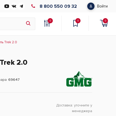
8 800 550 09 32
Войти
0
0
0
ль Trek 2.0
Trek 2.0
вара
69647
Доставка:
уточните у
менеджера