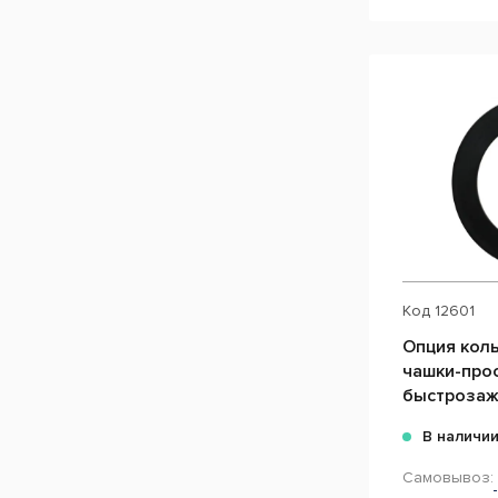
Код
12601
Опция кол
чашки-прос
быстрозаж
В наличи
Самовывоз: