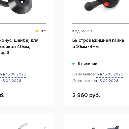
4.5
Код
55169
конус+шайба) для
Быстрозажимная гайка
зовиков 40мм,
ø40мм×4мм
ьный
и
В наличии
на 15.08.2026
Самовывоз:
на 15.08.2026
 15.08.2026
Доставка:
на 15.08.2026
б.
2 860 руб.