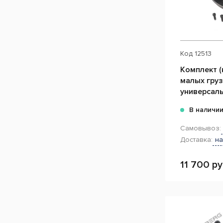
Код
12513
Комплект (
малых гру
универсал
В наличи
Самовывоз:
Доставка:
на
11 700 ру