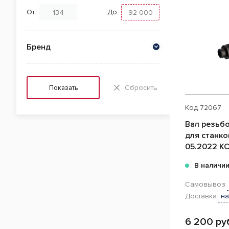
От
До
Бренд
Сбросить
Показать
Код
72067
Вал резьбо
для станко
05.2022 КС
В наличи
Самовывоз:
Доставка:
на
6 200 ру