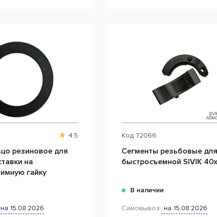
4.5
Код
72066
ьцо резиновое для
Сегменты резьбовые для
тавки на
быстросъемной SIVIK 40
имную гайку
и
В наличии
на 15.08.2026
Самовывоз:
на 15.08.2026