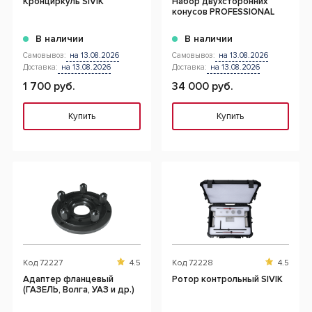
Кронциркуль SIVIK
Набор двухсторонних
конусов PROFESSIONAL
В наличии
В наличии
Самовывоз:
на 13.08.2026
Самовывоз:
на 13.08.2026
Доставка:
на 13.08.2026
Доставка:
на 13.08.2026
1 700 руб.
34 000 руб.
Купить
Купить
Код
72227
4.5
Код
72228
4.5
Адаптер фланцевый
Ротор контрольный SIVIK
(ГАЗЕЛЬ, Волга, УАЗ и др.)