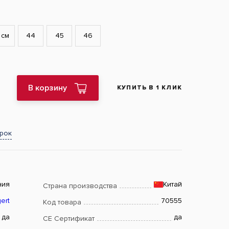
 см
44
45
46
В корзину
КУПИТЬ В 1 КЛИК
арок
ния
Китай
Страна производства
ert
70555
Код товара
да
да
CE Сертификат