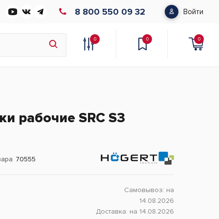
8 800 550 09 32
Войти
0
0
0
ки рабочие SRC S3
вара
70555
Самовывоз:
на
14.08.2026
Доставка:
на 14.08.2026