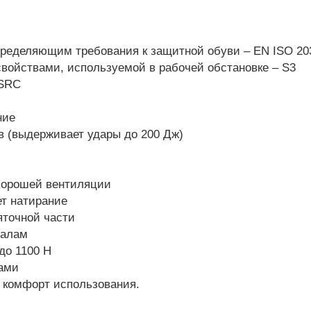
пределяющим требования к защитной обуви – EN ISO 20
войствами, используемой в рабочей обстановке – S3
 SRC
ние
 (выдерживает удары до 200 Дж)
 хорошей вентиляции
ет натирание
яточной части
иалам
до 1100 Н
ами
т комфорт использования.