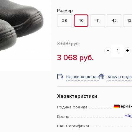
Размер
39
40
41
42
43
3 609 руб.
3 068 руб.
Нашли дешевле
Хочу в под
Характеристики
Герма
Родина бренда
Hög
Бренд
EAC Сертификат