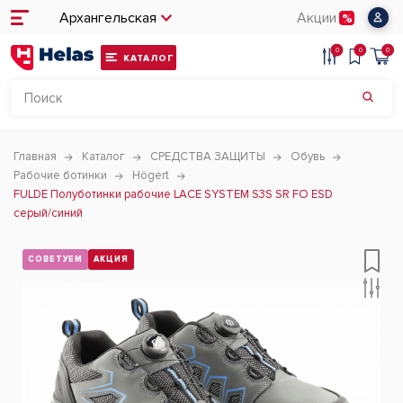
Архангельская
Акции
0
0
0
КАТАЛОГ
Главная
Каталог
СРЕДСТВА ЗАЩИТЫ
Обувь
Рабочие ботинки
Högert
FULDE Полуботинки рабочие LACE SYSTEM S3S SR FO ESD
серый/синий
СОВЕТУЕМ
АКЦИЯ