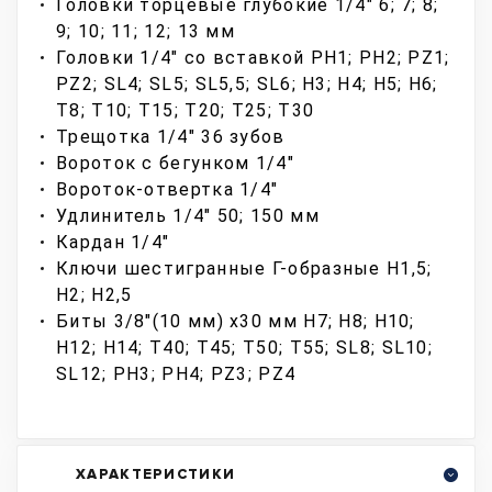
Головки торцевые глубокие 1/4" 6; 7; 8;
9; 10; 11; 12; 13 мм
Головки 1/4" со вставкой PH1; PH2; PZ1;
PZ2; SL4; SL5; SL5,5; SL6; H3; H4; H5; H6;
T8; T10; T15; T20; T25; T30
Трещотка 1/4" 36 зубов
Вороток с бегунком 1/4"
Вороток-отвертка 1/4"
Удлинитель 1/4" 50; 150 мм
Кардан 1/4"
Ключи шестигранные Г-образные H1,5;
H2; H2,5
Биты 3/8"(10 мм) х30 мм H7; H8; H10;
H12; H14; T40; T45; T50; T55; SL8; SL10;
SL12; PH3; PH4; PZ3; PZ4
ХАРАКТЕРИСТИКИ