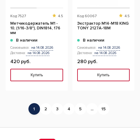
Код
7527
4.5
Код
60067
4.5
Метчикодержатель М1 -
Экстрактор М14-М18 KING
10, (1/16-3/8"), DIN1814, 176
TONY 2127A-18M
мм
В наличии
В наличии
Самовывоз:
на 14.08.2026
Самовывоз:
на 14.08.2026
Доставка:
на 14.08.2026
Доставка:
на 14.08.2026
420 руб.
280 руб.
Купить
Купить
1
2
3
4
5
...
15