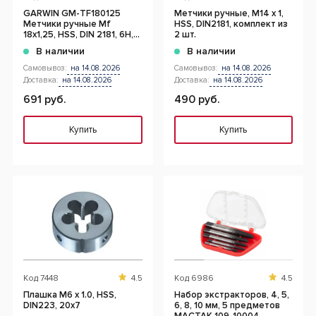
GARWIN GM-TF180125
Метчики ручные, М14 x 1,
Метчики ручные Mf
HSS, DIN2181, комплект из
18х1,25, HSS, DIN 2181, 6H,
2 шт.
комплект из 2 шт.
В наличии
В наличии
Самовывоз:
на 14.08.2026
Самовывоз:
на 14.08.2026
Доставка:
на 14.08.2026
Доставка:
на 14.08.2026
691 руб.
490 руб.
Купить
Купить
Код
7448
4.5
Код
6986
4.5
Плашка М6 х 1.0, HSS,
Набор экстракторов, 4, 5,
DIN223, 20x7
6, 8, 10 мм, 5 предметов