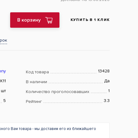
В корзину
КУПИТЬ В 1 КЛИК
арок
ony
13428
Код товара
K11
Да
В наличии
шт
1
Количество проголосовавших
5
3.3
Рейтинг
жного Вам товара - мы доставим его из ближайшего