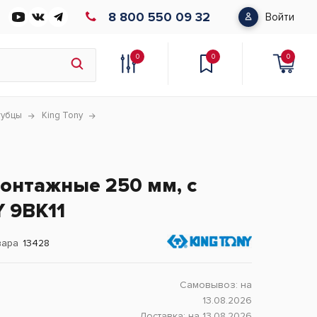
8 800 550 09 32
Войти
0
0
0
губцы
King Tony
онтажные 250 мм, с
 9BK11
вара
13428
Самовывоз:
на
13.08.2026
Доставка:
на 13.08.2026