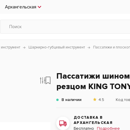
Архангельская
 инструмент
Шарнирно-губцевый инструмент
Пассатижи и плоско
Пассатижи шином
резцом KING TONY
В наличии
4.5
Код то
ДОСТАВКА В
АРХАНГЕЛЬСКАЯ
Подробнее
Бесплатно