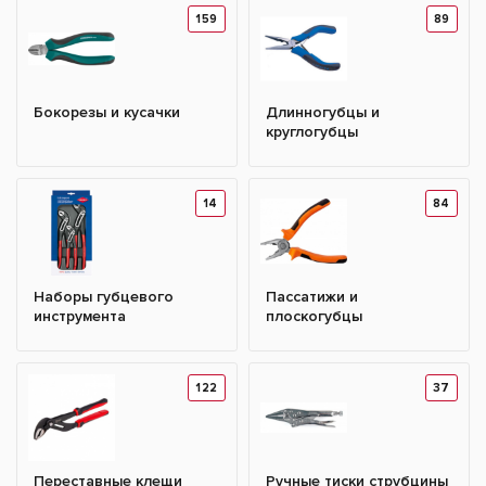
159
89
Бокорезы и кусачки
Длинногубцы и
круглогубцы
14
84
Наборы губцевого
Пассатижи и
инструмента
плоскогубцы
122
37
Переставные клещи
Ручные тиски струбцины