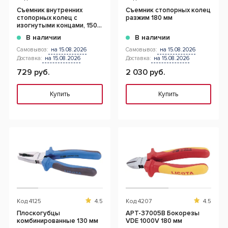
Съемник внутренних
Съемник стопорных колец
стопорных колец с
разжим 180 мм
изогнутыми концами, 150
мм
В наличии
В наличии
Самовывоз:
на 15.08.2026
Самовывоз:
на 15.08.2026
Доставка:
на 15.08.2026
Доставка:
на 15.08.2026
729 руб.
2 030 руб.
Купить
Купить
Код
4125
4.5
Код
4207
4.5
Плоскогубцы
APT-37005B Бокорезы
комбинированные 130 мм
VDE 1000V 180 мм