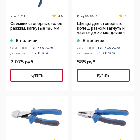
Код
4241
4.5
Код
68682
4.5
Съемник стопорных колец
Щипцы для стопорных
разжим, загнутые 180 мм
колец, разжим загнутый,
захват до 32 мм, длина 165
мм
В наличии
В наличии
Самовывоз:
на 15.08.2026
Самовывоз:
на 15.08.2026
Доставка:
на 15.08.2026
Доставка:
на 15.08.2026
2 075 руб.
585 руб.
Купить
Купить